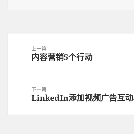
布
者
类
于
文
章
上一篇
内容营销5个行动
导
上
航
篇
文
章：
下一篇
LinkedIn添加视频广告互
下
篇
文
章：