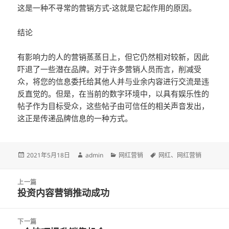
这是一种不寻常的营销方式-这就是它起作用的原因。
结论
有影响力的人的营销蒸蒸日上，但它仍然相对较新，因此
吓退了一些潜在品牌。对于许多营销人员而言，削减受
众，将您的信息委托给其他人并与业余内容进行交流是违
反直觉的。但是，在当前的数字环境中，以具有娱乐性的
帖子作为目标受众，这些帖子由可信任的相关声音发出，
这正是传递品牌信息的一种方式。
发
2021年5月18日
作
admin
分
网红营销
标
网红
、
网红营销
布
者
类
签
于
文
上一篇
章
投资内容营销推动成功
上
导
篇
航
文
下一篇